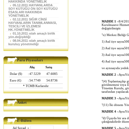
HAKKINDA YÖNETMELİK
05.12.2011 HAYVANLARDA
SOY KÜTÜĞÜ ÖN SOY KÜTÜĞÜ
ESASLARI HAKKINDA
YÖNETMELİK
02.12.2011 SIĞIR CİNSİ
MADDE 1
‒
8/4/201
HAYVANLARIN TANIMLANMASI,
Kurulmasıve Hizmetle
TESCİLİ VE İZLEMESİ
değiştirilmiştir.
HK.YÖNETMELİK
01.10.2011 ıslah amaçlı birlik
"o) Merkez Birliği G
yön.değişikliği
08.04.2011 ıslah amaçlı birlik
1) Asıl üye sayısı50
kuruluş yönetmeliği
2) Asıl üye sayısı50
3) Asıl üye sayısı10
Para Piyasaları
4) Asıl üye sayısı50
Alış
Satış
ve aynısayıda yedek
Dolar ($)
:
47.5229
47.6085
MADDE 2
‒
AynıYön
Euro (€)
:
54.7749
54.8736
"(4) Toplantıaçılıp
görülmemesi veya D
* TCMB Kurlarıdır
Yönetim Kurulu, gör
tarafından yapılacak
MADDE 3
‒
AynıYön
Anket
"(11) İki dönem Yön
MADDE 4
‒
AynıYön
"d) Üçayda bir ara 
E-Bülten
çıktığıtakdirde düz
Ad Soyad
:
MADDE 5
‒
AynıYön