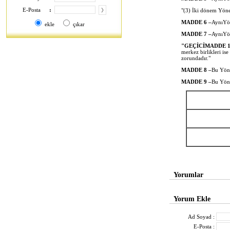
E-Posta
:
"(3) İki dönem Yöne
MADDE 6
‒
AynıYön
ekle
çıkar
MADDE 7
‒
AynıYöne
"GE
Çİ
C
İ
MADDE 
merkez birlikleri is
zorundadır."
MADDE 8
‒
Bu Yöne
MADDE 9
‒
Bu Yöne
Yorumlar
Yorum Ekle
Ad Soyad :
E-Posta :