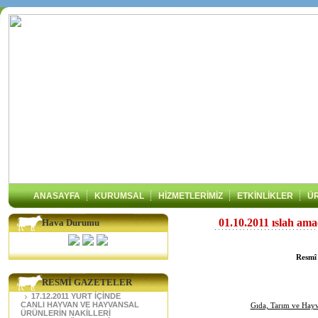
ANASAYFA
KURUMSAL
HİZMETLERİMİZ
ETKİNLİKLER
Ü
01.10.2011 ıslah amaç
Hava Durumu
Resmî
RESMİ GAZETELER
17.12.2011 YURT İÇİNDE
CANLI HAYVAN VE HAYVANSAL
G
ı
da, Tar
ı
m ve Hay
ÜRÜNLERİN NAKİLLERİ