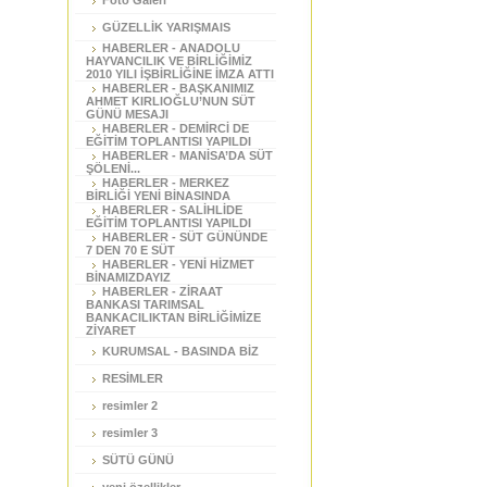
Foto Galeri
GÜZELLİK YARIŞMAIS
HABERLER - ANADOLU
HAYVANCILIK VE BİRLİĞİMİZ
2010 YILI İŞBİRLİĞİNE İMZA ATTI
HABERLER - BAŞKANIMIZ
AHMET KIRLIOĞLU’NUN SÜT
GÜNÜ MESAJI
HABERLER - DEMİRCİ DE
EĞİTİM TOPLANTISI YAPILDI
HABERLER - MANİSA’DA SÜT
ŞÖLENİ...
HABERLER - MERKEZ
BİRLİĞİ YENİ BİNASINDA
HABERLER - SALİHLİDE
EĞİTİM TOPLANTISI YAPILDI
HABERLER - SÜT GÜNÜNDE
7 DEN 70 E SÜT
HABERLER - YENİ HİZMET
BİNAMIZDAYIZ
HABERLER - ZİRAAT
BANKASI TARIMSAL
BANKACILIKTAN BİRLİĞİMİZE
ZİYARET
KURUMSAL - BASINDA BİZ
RESİMLER
resimler 2
resimler 3
SÜTÜ GÜNÜ