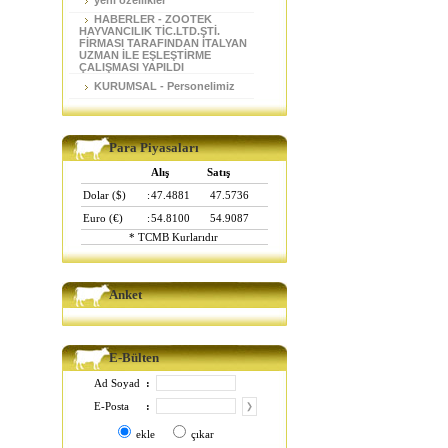
yeni özellikler
HABERLER - ZOOTEK
HAYVANCILIK TİC.LTD.ŞTİ.
FİRMASI TARAFINDAN İTALYAN
UZMAN İLE EŞLEŞTİRME
ÇALIŞMASI YAPILDI
KURUMSAL - Personelimiz
Para Piyasaları
Alış
Satış
Dolar ($)
:
47.4881
47.5736
Euro (€)
:
54.8100
54.9087
* TCMB Kurlarıdır
Anket
E-Bülten
Ad Soyad
:
E-Posta
:
ekle
çıkar