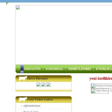
ANASAYFA
KURUMSAL
HİZMETLERİMİZ
ETKİNLİK
yeni özellikle
Hava Durumu
T
Foto/Video Galeri
eğitimlerimiz