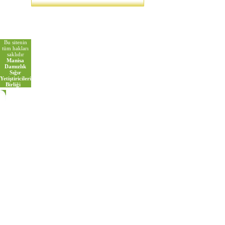
Bu sitenin
tüm hakları
saklıdır
Manisa
Damızlık
Sığır
Yetiştiricileri
Birliği