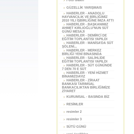
Foto Galeri
GÜZELLİK YARIŞMAIS
HABERLER - ANADOLU
HAYVANCILIK VE BİRLİĞİMİZ
2010 YILI İŞBİRLİĞİNE İMZA ATTI
HABERLER - BAŞKANIMIZ
AHMET KIRLIOĞLU’NUN SÜT
GÜNÜ MESAJI
HABERLER - DEMİRCİ DE
EĞİTİM TOPLANTISI YAPILDI
HABERLER - MANİSA’DA SÜT
ŞÖLENİ...
HABERLER - MERKEZ
BİRLİĞİ YENİ BİNASINDA
HABERLER - SALİHLİDE
EĞİTİM TOPLANTISI YAPILDI
HABERLER - SÜT GÜNÜNDE
7 DEN 70 E SÜT
HABERLER - YENİ HİZMET
BİNAMIZDAYIZ
HABERLER - ZİRAAT
BANKASI TARIMSAL
BANKACILIKTAN BİRLİĞİMİZE
ZİYARET
KURUMSAL - BASINDA BİZ
RESİMLER
resimler 2
resimler 3
SÜTÜ GÜNÜ