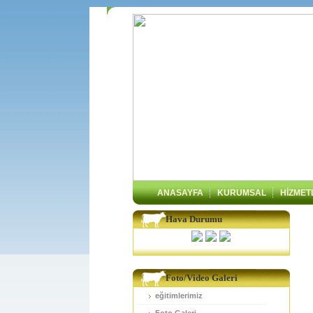
ANASAYFA
KURUMSAL
HİZMET
Hava Durumu
Foto/Video Galeri
eğitimlerimiz