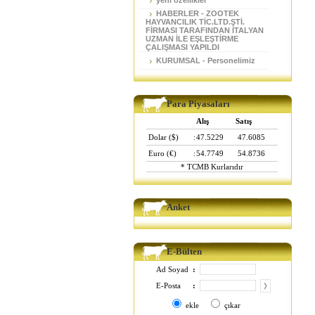
yeni özellikler
HABERLER - ZOOTEK
HAYVANCILIK TİC.LTD.ŞTİ.
FİRMASI TARAFINDAN İTALYAN
UZMAN İLE EŞLEŞTİRME
ÇALIŞMASI YAPILDI
KURUMSAL - Personelimiz
Para Piyasaları
Alış
Satış
Dolar ($)
:
47.5229
47.6085
Euro (€)
:
54.7749
54.8736
* TCMB Kurlarıdır
Anket
E-Bülten
Ad Soyad
:
E-Posta
:
ekle
çıkar