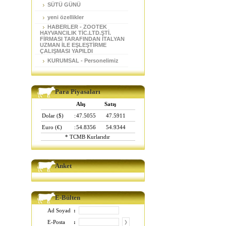
SÜTÜ GÜNÜ
yeni özellikler
HABERLER - ZOOTEK
HAYVANCILIK TİC.LTD.ŞTİ.
FİRMASI TARAFINDAN İTALYAN
UZMAN İLE EŞLEŞTİRME
ÇALIŞMASI YAPILDI
KURUMSAL - Personelimiz
Para Piyasaları
Alış
Satış
Dolar ($)
:
47.5055
47.5911
Euro (€)
:
54.8356
54.9344
* TCMB Kurlarıdır
Anket
E-Bülten
Ad Soyad
:
E-Posta
: