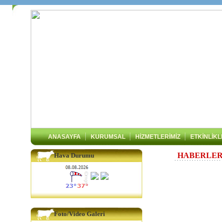
ANASAYFA
KURUMSAL
HİZMETLERİMİZ
ETKİNLİK
HABERLER 
Hava Durumu
Foto/Video Galeri