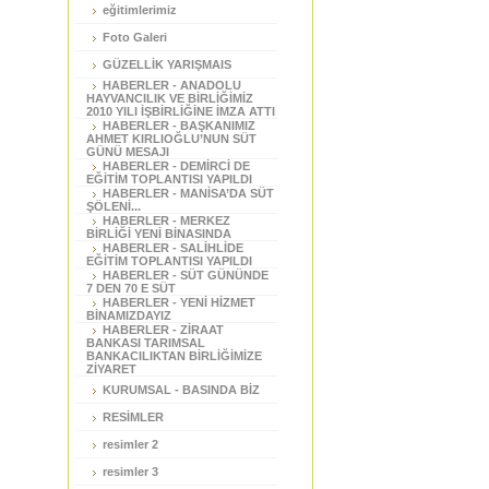
eğitimlerimiz
Foto Galeri
GÜZELLİK YARIŞMAIS
HABERLER - ANADOLU
HAYVANCILIK VE BİRLİĞİMİZ
2010 YILI İŞBİRLİĞİNE İMZA ATTI
HABERLER - BAŞKANIMIZ
AHMET KIRLIOĞLU’NUN SÜT
GÜNÜ MESAJI
HABERLER - DEMİRCİ DE
EĞİTİM TOPLANTISI YAPILDI
HABERLER - MANİSA’DA SÜT
ŞÖLENİ...
HABERLER - MERKEZ
BİRLİĞİ YENİ BİNASINDA
HABERLER - SALİHLİDE
EĞİTİM TOPLANTISI YAPILDI
HABERLER - SÜT GÜNÜNDE
7 DEN 70 E SÜT
HABERLER - YENİ HİZMET
BİNAMIZDAYIZ
HABERLER - ZİRAAT
BANKASI TARIMSAL
BANKACILIKTAN BİRLİĞİMİZE
ZİYARET
KURUMSAL - BASINDA BİZ
RESİMLER
resimler 2
resimler 3