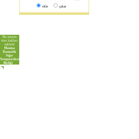
ekle
çıkar
Bu sitenin
tüm hakları
saklıdır
Manisa
Damızlık
Sığır
Yetiştiricileri
Birliği