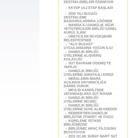
DESTEKLEMELERİ ÖDENİYOR
KKYDP 14.2 ETAP BAŞLADI
2020 YILI BUZAĞI
DESTEKLEME
BAŞVURULARINDA 2.DÖNEM
MANİSA İLİ DAMIZLIK SIĞIR
YETİŞTİRİCİLERİ BİRLİĞİ GENEL
KURUL İLANI
ÜRETİCİLER BÜYÜKŞEHİR
BELEDİYESİ’NDE
“ALO BUZAĞI”
UYGULAMASINA YOĞUN İLGİ
DAMIZLIK BİRLİĞİ
ÜYELERİNE ALIŞVERİŞ
KOLAYLIĞI
SÜT BAYRAMI ÖDEMİŞ’TE
YAPILDI
DAMIZLIK BİRLİĞİ
ÜYELERİNE AVANTAJLI KREDİ
MERALARIN İMARA
AÇILMASI HAYVANCILIĞA
DARBE VURUR
MEVLİD KANDİLİ’NDE
VATANDAŞLARA SÜT İKRAMI
DAMIZLIK BİRLİĞİ
ÜYELERİNE MÜJDE!
DAMIZLIK BİRLİĞİ
ÜYELERİNE DÜVE ALIM KREDİSİ
BERBER’DEN DAMIZLIK
BİRLİĞİ’NE ZİYARET VE ÖVGÜ
KÜPELEME YETKİSİ
BİRLİĞİMİZDE
BİRLİĞİMİZ ARAÇ FİLOSUNU
BÜYÜTÜYOR
2011 OCAK ŞUBAT MART SÜT