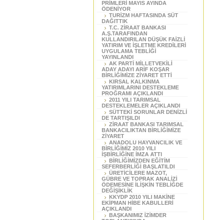
PRİMLERİ MAYIS AYINDA
ÖDENİYOR
TURİZM HAFTASINDA SÜT
DAĞITTIK
T.C. ZİRAAT BANKASI
A.Ş.TARAFINDAN
KULLANDIRILAN DÜŞÜK FAİZLİ
YATIRIM VE İŞLETME KREDİLERİ
UYGULAMA TEBLİĞİ
YAYINLANDI
AK PARTİ MİLLETVEKİLİ
ADAY ADAYI ARİF KOŞAR
BİRLİĞİMİZE ZİYARET ETTİ
KIRSAL KALKINMA
YATIRIMLARINI DESTEKLEME
PROĞRAMI AÇIKLANDI
2011 YILI TARIMSAL
DESTEKLEMELER AÇIKLANDI
SÜTTEKİ SORUNLAR DENİZLİ
DE TARTIŞILDI
ZİRAAT BANKASI TARIMSAL
BANKACILIKTAN BİRLİĞİMİZE
ZİYARET
ANADOLU HAYVANCILIK VE
BİRLİĞİMİZ 2010 YILI
İŞBİRLİĞİNE İMZA ATTI
BİRLİĞİMİZDEN EĞİTİM
SEFERBERLİĞİ BAŞLATILDI
ÜRETİCİLERE MAZOT,
GÜBRE VE TOPRAK ANALİZİ
ÖDEMESİNE İLİŞKİN TEBLİĞDE
DEĞİŞİKLİK
KKYDP 2010 YILI MAKİNE
EKİPMAN HİBE KABULLERİ
AÇIKLANDI
BAŞKANIMIZ İZİMDER