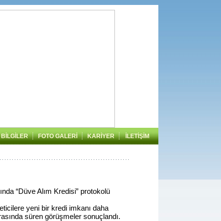
BİLGİLER
FOTO GALERİ
KARİYER
İLETİŞİM
rasında “Düve Alım Kredisi” protokolü
üreticilere yeni bir kredi imkanı daha
k arasında süren görüşmeler sonuçlandı.