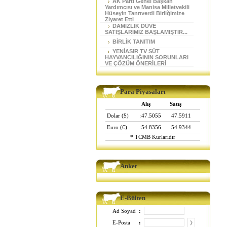
AK Parti Genel Başkan
Yardımcısı ve Manisa Milletvekili
Hüseyin Tanrıverdi Birliğimize
Ziyaret Etti
DAMIZLIK DÜVE
SATIŞLARIMIZ BAŞLAMIŞTIR...
BİRLİK TANITIM
YENİASIR TV SÜT
HAYVANCILIĞININ SORUNLARI
VE ÇÖZÜM ÖNERİLERİ
Para Piyasaları
Alış
Satış
Dolar ($)
:
47.5055
47.5911
Euro (€)
:
54.8356
54.9344
* TCMB Kurlarıdır
Anket
E-Bülten
Ad Soyad
:
E-Posta
: