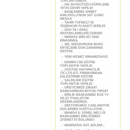
TOPLANTISINDA
ÖN SOYKÜTÜĞÜ KÜPELEME
YETKİ DEVRİ YAPILDI
BAŞKANIMIZ AHMET
KIRLIOĞLU’NUN SÜT GÜNÜ
MESAJI
TAHİR TÜFEKÇİ YE
TEŞEKKÜR PLAKETİ VERİLDİ
2010 YILI ANAÇ
DESTEKLEMELERİ ÖDENDİ
MERKEZ BİRLİĞİ YENİ
BİNASINDA
SEL MAĞDURUNA BORÇ
ERTELEME DON ZARARINA
DESTEK
YENİ HİZMET BİNAMIZDAYIZ
DEMİRCİ DE EĞİTİM
TOPLANTISI YAPILDI
ZOOTEK HAYVANCILIK
TİC.LTD.ŞTİ. FİRMASINDAN
EŞLEŞTİRME EĞİTİMİ
SALİHLİDE EĞİTİM
TOPLANTISI YAPILDI
ÜRETİCİMİZE ZİRAAT
BANKASINDAN BÜYÜK FIRSAT
BİRLİK BAŞKANIMIZ EGE TV
DE ET İTHALATI’NI
DEĞERLENDİRDİ..
SEKTÖRÜMÜZ CANLANIYOR
KIZLARIMIZ KURTULUYOR...
MANİSA İL GENEL MECLİS
BAŞKANIMIZ BİRLİĞİMİZE
ZİYARETTE BULUNDU
MANİSA’DA SÜT ŞÖLENİ...