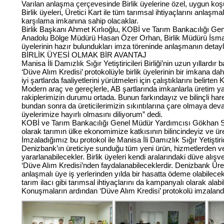
Varılan anlaşma çerçevesinde Birlik üyelerine özel, uygun koşu
Birlik üyeleri, Üretici Kart ile tüm tarımsal ihtiyaçlarını anlaşm
karşılama imkanına sahip olacaklar.
Birlik Başkanı Ahmet Kırlıoğlu, KOBİ ve Tarım Bankacılığı G
Anadolu Bölge Müdürü Hasan Özer Orhan, Birlik Müdürü İsmai
üyelerinin hazır bulundukları imza töreninde anlaşmanın detayla
BİRLİK ÜYESİ OLMAK BİR AVANTAJ
Manisa İli Damızlık Sığır Yetiştiricileri Birliği’nin uzun yıllardı
‘Düve Alım Kredisi’ protokolüyle birlik üyelerinin bir imkana da
iyi şartlarda faaliyetlerini yürütmeleri için çalıştıklarını belirten 
Modern araç ve gereçlerle, AB şartlarında imkanlarla üretim 
rakiplerimizin durumu ortada. Bunun farkındayız ve bilinçli ha
bundan sonra da üreticilerimizin sıkıntılarına çare olmaya dev
üyelerimize hayırlı olmasını diliyorum” dedi.
KOBİ ve Tarım Bankacılığı Genel Müdür Yardımcısı Gökhan Sun 
olarak tarımın ülke ekonomimize katkısının bilincindeyiz ve üre
İmzaladığımız bu protokol ile Manisa İli Damızlık Sığır Yetiştiricil
Denizbank’ın üreticiye sunduğu tüm yeni ürün, hizmetlerden ve
yararlanabilecekler. Birlik üyeleri kendi aralarındaki düve alış
‘Düve Alım Kredisi’nden faydalanabileceklerdir. Denizbank Üretici 
anlaşmalı üye iş yerlerinden yılda bir hasatta ödeme olabilec
tarım ilacı gibi tarımsal ihtiyaçlarını da kampanyalı olarak alabi
Konuşmaların ardından ‘Düve Alım Kredisi’ protokolü imzaland