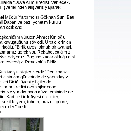
llarda “Düve Alım Kredisi” verilecek.
alı işyerlerinden alışveriş yaparak
enel Müdür Yardımcısı Gökhan Sun, Batı
l Daban ve bazı yönetim kurulu
rı açıklandı.
r başkanlığını yürüten Ahmet Kırlıoğlu,
ha kavuştuğunu söyledi. Üreticilerin en
Kırlıoğlu, “Birlik üyesi olmak bir avantaj.
yapmamız gerekiyor. Rekabet ettiğimiz
reket ediyoruz. Bugüne kadar olduğu gibi
am edeceğiz. Protokolün Birlik
ise şu bilgileri verdi: “Denizbank
ticinin zor günlerinde de yanındayız.
eri Birliği üyesi çiftçiler de
 tarım kredisi avantajlarından
verişi ve yurtdışından düve temininde de
Kart ile birlik üyesi üreticiler;
ek şekilde yem, tohum, mazot, gübre,
lecekler.” dedi.
ı.