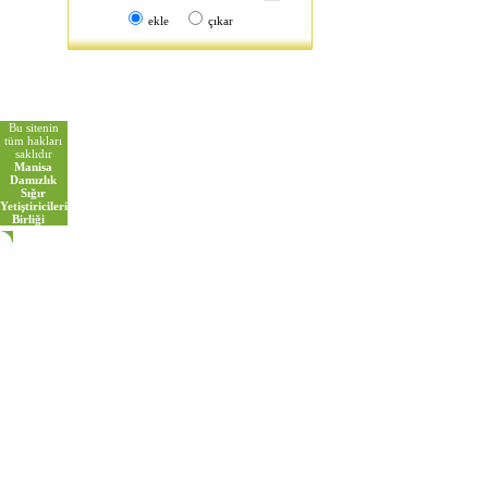
ekle
çıkar
Bu sitenin
tüm hakları
saklıdır
Manisa
Damızlık
Sığır
Yetiştiricileri
Birliği