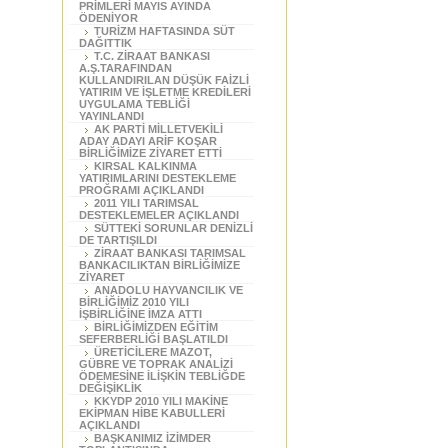
PRİMLERİ MAYIS AYINDA
ÖDENİYOR
TURİZM HAFTASINDA SÜT
DAĞITTIK
T.C. ZİRAAT BANKASI
A.Ş.TARAFINDAN
KULLANDIRILAN DÜŞÜK FAİZLİ
YATIRIM VE İŞLETME KREDİLERİ
UYGULAMA TEBLİĞİ
YAYINLANDI
AK PARTİ MİLLETVEKİLİ
ADAY ADAYI ARİF KOŞAR
BİRLİĞİMİZE ZİYARET ETTİ
KIRSAL KALKINMA
YATIRIMLARINI DESTEKLEME
PROĞRAMI AÇIKLANDI
2011 YILI TARIMSAL
DESTEKLEMELER AÇIKLANDI
SÜTTEKİ SORUNLAR DENİZLİ
DE TARTIŞILDI
ZİRAAT BANKASI TARIMSAL
BANKACILIKTAN BİRLİĞİMİZE
ZİYARET
ANADOLU HAYVANCILIK VE
BİRLİĞİMİZ 2010 YILI
İŞBİRLİĞİNE İMZA ATTI
BİRLİĞİMİZDEN EĞİTİM
SEFERBERLİĞİ BAŞLATILDI
ÜRETİCİLERE MAZOT,
GÜBRE VE TOPRAK ANALİZİ
ÖDEMESİNE İLİŞKİN TEBLİĞDE
DEĞİŞİKLİK
KKYDP 2010 YILI MAKİNE
EKİPMAN HİBE KABULLERİ
AÇIKLANDI
BAŞKANIMIZ İZİMDER