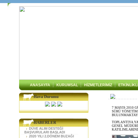
ANASAYFA
KURUMSAL
HİZMETLERİMİZ
ETKİNLİK
Hava Durumu
7 MAYIS 2010 
SÜRÜ YÖNETİM
BULUNMAKTAYI
HABERLER
TOPLANTIYA YA
GENEL MÜDÜRÜ
DÜVE ALIM DESTEĞİ
KATILIMLARIN
BAŞVURULARI BAŞLADI
2020 YILI 2.DÖNEM BUZAĞI