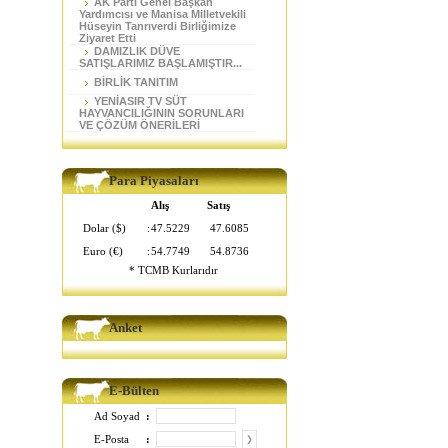
AK Parti Genel Başkan
Yardımcısı ve Manisa Milletvekili
Hüseyin Tanrıverdi Birliğimize
Ziyaret Etti
DAMIZLIK DÜVE
SATIŞLARIMIZ BAŞLAMIŞTIR...
BİRLİK TANITIM
YENİASIR TV SÜT
HAYVANCILIĞININ SORUNLARI
VE ÇÖZÜM ÖNERİLERİ
Para Piyasaları
Alış
Satış
Dolar ($)
:
47.5229
47.6085
Euro (€)
:
54.7749
54.8736
* TCMB Kurlarıdır
Anket
E-Bülten
Ad Soyad
:
E-Posta
: