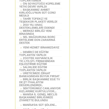
TOPLANTISINDA
ÖN SOYKÜTÜĞÜ KÜPELEME
YETKİ DEVRİ YAPILDI
BAŞKANIMIZ AHMET
KIRLIOĞLU’NUN SÜT GÜNÜ
MESAJI
TAHİR TÜFEKÇİ YE
TEŞEKKÜR PLAKETİ VERİLDİ
2010 YILI ANAÇ
DESTEKLEMELERİ ÖDENDİ
MERKEZ BİRLİĞİ YENİ
BİNASINDA
SEL MAĞDURUNA BORÇ
ERTELEME DON ZARARINA
DESTEK
YENİ HİZMET BİNAMIZDAYIZ
DEMİRCİ DE EĞİTİM
TOPLANTISI YAPILDI
ZOOTEK HAYVANCILIK
TİC.LTD.ŞTİ. FİRMASINDAN
EŞLEŞTİRME EĞİTİMİ
SALİHLİDE EĞİTİM
TOPLANTISI YAPILDI
ÜRETİCİMİZE ZİRAAT
BANKASINDAN BÜYÜK FIRSAT
BİRLİK BAŞKANIMIZ EGE TV
DE ET İTHALATI’NI
DEĞERLENDİRDİ..
SEKTÖRÜMÜZ CANLANIYOR
KIZLARIMIZ KURTULUYOR...
MANİSA İL GENEL MECLİS
BAŞKANIMIZ BİRLİĞİMİZE
ZİYARETTE BULUNDU
MANİSA’DA SÜT ŞÖLENİ...