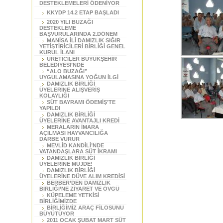
DESTEKLEMELERİ ÖDENİYOR
KKYDP 14.2 ETAP BAŞLADI
2020 YILI BUZAĞI
DESTEKLEME
BAŞVURULARINDA 2.DÖNEM
MANİSA İLİ DAMIZLIK SIĞIR
YETİŞTİRİCİLERİ BİRLİĞİ GENEL
KURUL İLANI
ÜRETİCİLER BÜYÜKŞEHİR
BELEDİYESİ’NDE
“ALO BUZAĞI”
UYGULAMASINA YOĞUN İLGİ
DAMIZLIK BİRLİĞİ
ÜYELERİNE ALIŞVERİŞ
KOLAYLIĞI
SÜT BAYRAMI ÖDEMİŞ’TE
YAPILDI
DAMIZLIK BİRLİĞİ
ÜYELERİNE AVANTAJLI KREDİ
MERALARIN İMARA
AÇILMASI HAYVANCILIĞA
DARBE VURUR
MEVLİD KANDİLİ’NDE
VATANDAŞLARA SÜT İKRAMI
DAMIZLIK BİRLİĞİ
ÜYELERİNE MÜJDE!
DAMIZLIK BİRLİĞİ
ÜYELERİNE DÜVE ALIM KREDİSİ
BERBER’DEN DAMIZLIK
BİRLİĞİ’NE ZİYARET VE ÖVGÜ
KÜPELEME YETKİSİ
BİRLİĞİMİZDE
BİRLİĞİMİZ ARAÇ FİLOSUNU
BÜYÜTÜYOR
2011 OCAK ŞUBAT MART SÜT