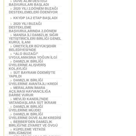
DÜVE ALIM DESTEĞİ
BAŞVURULARI BAŞLADI
2020 YILI 2.DÖNEM BUZAĞI
DESTEKLEMELERİ ÖDENİYOR
KKYDP 14.2 ETAP BAŞLADI
2020 YILI BUZAĞI
DESTEKLEME
BAŞVURULARINDA 2.DÖNEM
MANİSA İLİ DAMIZLIK SIĞIR
YETİŞTİRİCİLERİ BİRLİĞİ GENEL
KURUL İLANI
ÜRETİCİLER BÜYÜKŞEHİR
BELEDİYESİ’NDE
“ALO BUZAĞI”
UYGULAMASINA YOĞUN İLGİ
DAMIZLIK BİRLİĞİ
ÜYELERİNE ALIŞVERİŞ
KOLAYLIĞI
SÜT BAYRAMI ÖDEMİŞ’TE
YAPILDI
DAMIZLIK BİRLİĞİ
ÜYELERİNE AVANTAJLI KREDİ
MERALARIN İMARA
AÇILMASI HAYVANCILIĞA
DARBE VURUR
MEVLİD KANDİLİ’NDE
VATANDAŞLARA SÜT İKRAMI
DAMIZLIK BİRLİĞİ
ÜYELERİNE MÜJDE!
DAMIZLIK BİRLİĞİ
ÜYELERİNE DÜVE ALIM KREDİSİ
BERBER’DEN DAMIZLIK
BİRLİĞİ’NE ZİYARET VE ÖVGÜ
KÜPELEME YETKİSİ
BİRLİĞİMİZDE