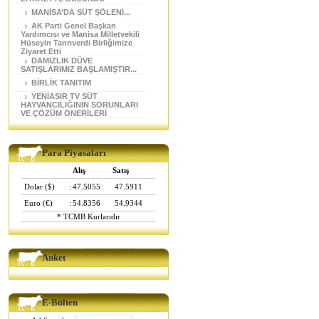
MANİSA’DA SÜT ŞÖLENİ...
AK Parti Genel Başkan
Yardımcısı ve Manisa Milletvekili
Hüseyin Tanrıverdi Birliğimize
Ziyaret Etti
DAMIZLIK DÜVE
SATIŞLARIMIZ BAŞLAMIŞTIR...
BİRLİK TANITIM
YENİASIR TV SÜT
HAYVANCILIĞININ SORUNLARI
VE ÇÖZÜM ÖNERİLERİ
Para Piyasaları
Alış
Satış
Dolar ($)
:
47.5055
47.5911
Euro (€)
:
54.8356
54.9344
* TCMB Kurlarıdır
Anket
E-Bülten