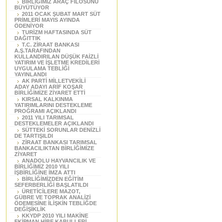
BİRLİĞİMİZ ARAÇ FİLOSUNU
BÜYÜTÜYOR
2011 OCAK ŞUBAT MART SÜT
PRİMLERİ MAYIS AYINDA
ÖDENİYOR
TURİZM HAFTASINDA SÜT
DAĞITTIK
T.C. ZİRAAT BANKASI
A.Ş.TARAFINDAN
KULLANDIRILAN DÜŞÜK FAİZLİ
YATIRIM VE İŞLETME KREDİLERİ
UYGULAMA TEBLİĞİ
YAYINLANDI
AK PARTİ MİLLETVEKİLİ
ADAY ADAYI ARİF KOŞAR
BİRLİĞİMİZE ZİYARET ETTİ
KIRSAL KALKINMA
YATIRIMLARINI DESTEKLEME
PROĞRAMI AÇIKLANDI
2011 YILI TARIMSAL
DESTEKLEMELER AÇIKLANDI
SÜTTEKİ SORUNLAR DENİZLİ
DE TARTIŞILDI
ZİRAAT BANKASI TARIMSAL
BANKACILIKTAN BİRLİĞİMİZE
ZİYARET
ANADOLU HAYVANCILIK VE
BİRLİĞİMİZ 2010 YILI
İŞBİRLİĞİNE İMZA ATTI
BİRLİĞİMİZDEN EĞİTİM
SEFERBERLİĞİ BAŞLATILDI
ÜRETİCİLERE MAZOT,
GÜBRE VE TOPRAK ANALİZİ
ÖDEMESİNE İLİŞKİN TEBLİĞDE
DEĞİŞİKLİK
KKYDP 2010 YILI MAKİNE
EKİPMAN HİBE KABULLERİ