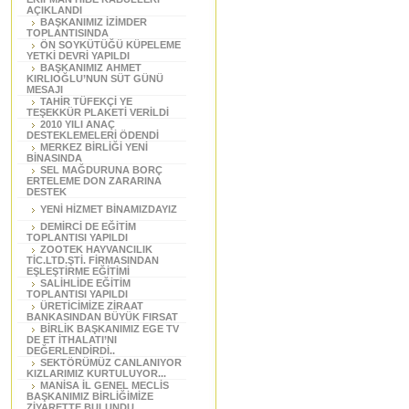
AÇIKLANDI
BAŞKANIMIZ İZİMDER
TOPLANTISINDA
ÖN SOYKÜTÜĞÜ KÜPELEME
YETKİ DEVRİ YAPILDI
BAŞKANIMIZ AHMET
KIRLIOĞLU’NUN SÜT GÜNÜ
MESAJI
TAHİR TÜFEKÇİ YE
TEŞEKKÜR PLAKETİ VERİLDİ
2010 YILI ANAÇ
DESTEKLEMELERİ ÖDENDİ
MERKEZ BİRLİĞİ YENİ
BİNASINDA
SEL MAĞDURUNA BORÇ
ERTELEME DON ZARARINA
DESTEK
YENİ HİZMET BİNAMIZDAYIZ
DEMİRCİ DE EĞİTİM
TOPLANTISI YAPILDI
ZOOTEK HAYVANCILIK
TİC.LTD.ŞTİ. FİRMASINDAN
EŞLEŞTİRME EĞİTİMİ
SALİHLİDE EĞİTİM
TOPLANTISI YAPILDI
ÜRETİCİMİZE ZİRAAT
BANKASINDAN BÜYÜK FIRSAT
BİRLİK BAŞKANIMIZ EGE TV
DE ET İTHALATI’NI
DEĞERLENDİRDİ..
SEKTÖRÜMÜZ CANLANIYOR
KIZLARIMIZ KURTULUYOR...
MANİSA İL GENEL MECLİS
BAŞKANIMIZ BİRLİĞİMİZE
ZİYARETTE BULUNDU