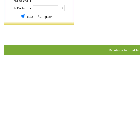
Ad Soyad
:
E-Posta
:
ekle
çıkar
Bu sitenin tüm haklar